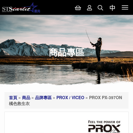
Tog
nav
商品專區
首頁
»
商品
»
品牌專區
»
PROX / VICEO
»
PROX PX-397ON
橘色救生衣