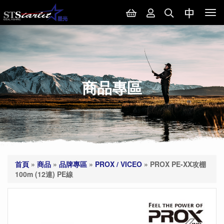
Tog
nav
商品專區
首頁
»
商品
»
品牌專區
»
PROX / VICEO
»
PROX PE-XX攻棚
100m (12連) PE線