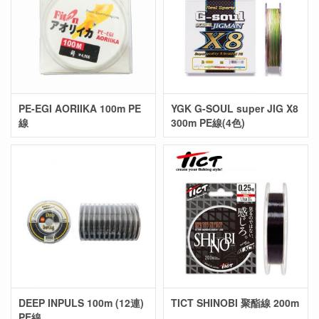
PE-EGI AORIIKA 100m PE
YGK G-SOUL super JIG X8
線
300m PE線(4色)
DEEP INPULS 100m (12連)
TICT SHINOBI 聚酯線 200m
PE線