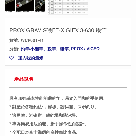
PROX GRAVIS磯FE-X GIFX 3-630 磯竿
貨號:
WCP001-41
分類:
釣竿/小繼竿、投竿、磯竿
,
PROX / VICEO
加入我的最愛
產品說明
具有加強基本性能的磯釣竿，易於入門和釣手使用。
* 對應於各種釣法:，浮標、誘餌籠、スボ釣り。
* 適用途 : 岩礁岸、磯釣場和防波堤。
* 專為簡易用法的老、新手操作性而設計。
* 全配日本富士導環的高性價比產品。