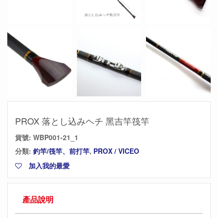
PROX 落とし込みヘチ 黑吉竿筏竿
貨號:
WBP001-21_1
分類:
釣竿/筏竿、前打竿
,
PROX / VICEO
加入我的最愛
產品說明