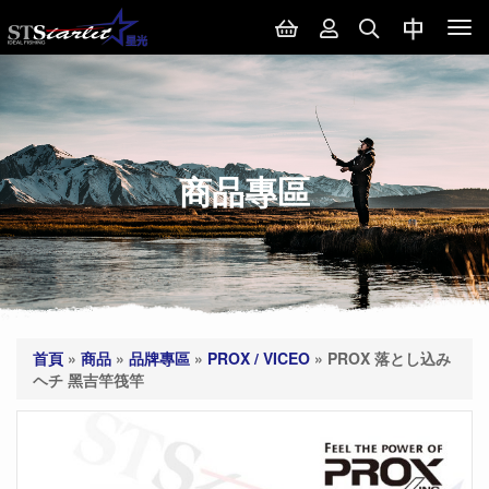
Tog
nav
商品專區
首頁
»
商品
»
品牌專區
»
PROX / VICEO
»
PROX 落とし込み
ヘチ 黑吉竿筏竿