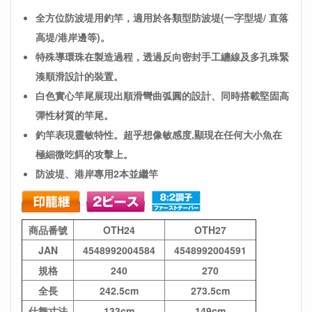
全方位防波堤用釣竿，適用於各類型防波堤(一字型堤/ 直落
高堤/港岸邊等)。
特殊導環珠在製造過程，透過反向密封手工纏線及多孔珠緊
湊順滑設計的裝置。
白色實心竿尾展現出順滑彎曲弧圓的設計、同時搭載堅固高
彈性材質的竿尾。
釣竿表現靈敏特性。超乎想像敏感度,顯現在任何大小魚在
極細微吃餌的攻擊上。
防波堤、港岸專用2本並繼竿
商品番號
OTH24
OTH27
JAN
4548992004584
4548992004591
規格
240
270
全長
242.5cm
273.5cm
仕舞寸法
133cm
149cm