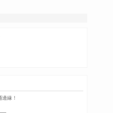
筒
桶邊緣！