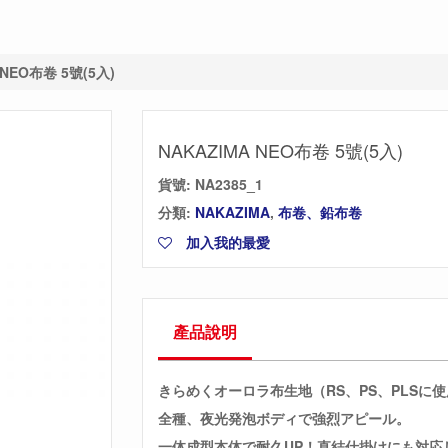
 NEO布卷 5號(5入)
NAKAZIMA NEO布卷 5號(5入)
貨號:
NA2385_1
分類:
NAKAZIMA
,
布卷、鉛布卷
加入我的最愛
產品說明
きらめくオーロラ布生地（RS、PS、PLSに
全種、夜光発泡ボディで強烈アピール。
一体成型本体で耐久UP！直結仕掛けにも対応