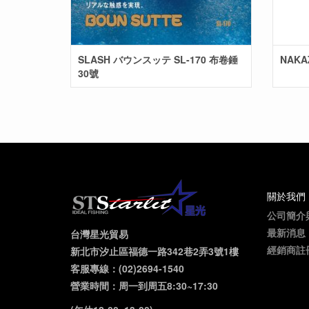
SLASH バウンスッテ SL-170 布卷錘
NAKA
30號
關於我們
公司簡介
最新消息
台灣星光貿易
經銷商註
新北市汐止區福德一路342巷2弄3號1樓
客服專線：(02)2694-1540
營業時間：周一到周五8:30~17:30