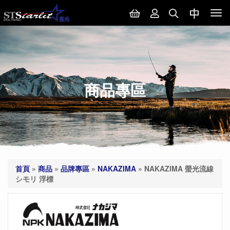
Tog
nav
商品專區
首頁
»
商品
»
品牌專區
»
NAKAZIMA
»
NAKAZIMA 螢光流線
シモリ 浮標