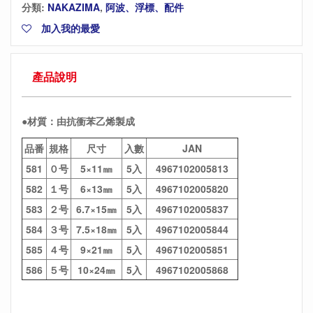
分類:
NAKAZIMA
,
阿波、浮標、配件
加入我的最愛
產品說明
●材質：由抗衝苯乙烯製成
品番
規格
尺寸
入數
JAN
581
０号
5×11㎜
5入
4967102005813
582
１号
6×13㎜
5入
4967102005820
583
２号
6.7×15㎜
5入
4967102005837
584
３号
7.5×18㎜
5入
4967102005844
585
４号
9×21㎜
5入
4967102005851
586
５号
10×24㎜
5入
4967102005868