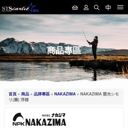
Tog
nav
商品專區
首頁
»
商品
»
品牌專區
»
NAKAZIMA
»
NAKAZIMA 螢光シモ
リ(圓) 浮標