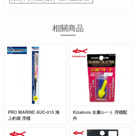
相關商品
PRO MARINE AUC-015 海
Kizakura 全層ル一ト 浮標配
上釣堀 浮標
件