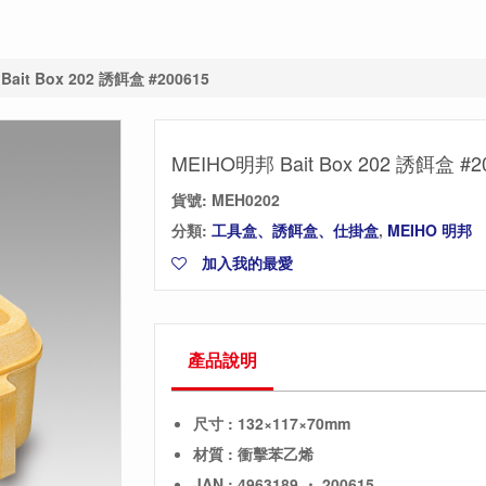
ait Box 202 誘餌盒 #200615
MEIHO明邦 Bait Box 202 誘餌盒 #2
貨號:
MEH0202
分類:
工具盒、誘餌盒、仕掛盒
,
MEIHO 明邦
加入我的最愛
產品說明
尺寸 : 132×117×70mm
材質 : 衝擊苯乙烯
JAN : 4963189 ・ 200615