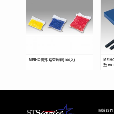
MEIHO明邦 路亞鉤套(100入)
MEIH
墊 #81
關於我們