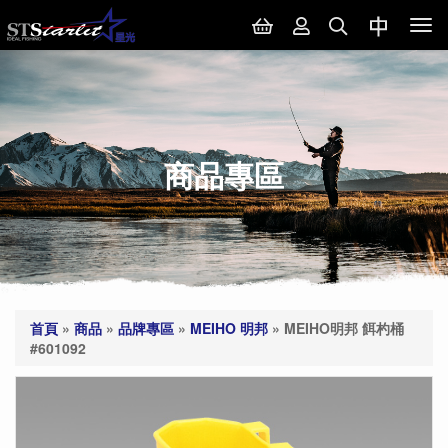
Tog
nav
商品專區
首頁
»
商品
»
品牌專區
»
MEIHO 明邦
»
MEIHO明邦 餌杓桶
#601092