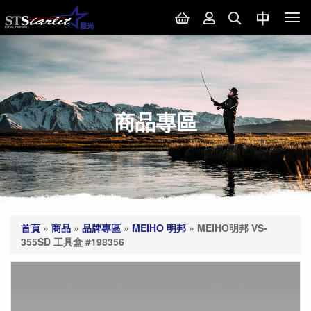
Tog
nav
商品專區
首頁
»
商品
»
品牌專區
»
MEIHO 明邦
»
MEIHO明邦 VS-
355SD 工具盒 #198356