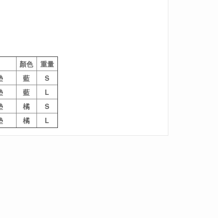
顏色
重量
墊
藍
S
墊
藍
L
墊
橘
S
墊
橘
L