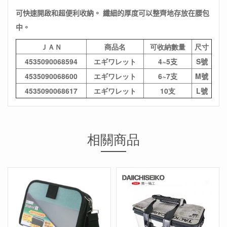
可快速開啟和超便利收納。
纖細的厚度可以整齊地存放在腰包
中。
ＪＡＮ
商品名
可收納數量
尺寸
4535090068594
エギワレット
4~5支
S號
4535090068600
エギワレット
6~7支
M號
4535090068617
エギワレット
10支
L號
相關商品