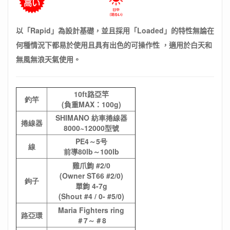
以「Rapid」為設計基礎，並且採用「Loaded」的特性無論在
何種情況下都易於使用且具有出色的可操作性
，適用於白天和
無風無浪天氣使用。
10ft路亞竿
釣竿
(負重MAX：100g)
SHIMANO 紡車捲線器
捲線器
8000~12000型號
PE4～5号
線
前導80lb～100lb
雞爪鉤 #2/0
(Owner ST66 #2/0)
鉤子
單鉤 4-7g
(Shout #4 / 0- #5/0)
Maria Fighters ring
路亞環
＃7～＃8