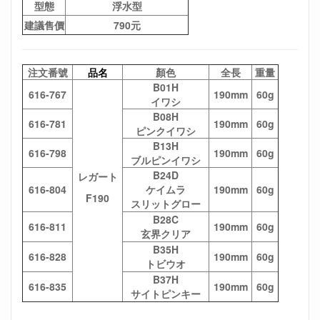
型態
浮水型
建議售價
790元
注文番號
品名
顏色
全長
重量
B01H
616-767
190mm
60g
イワシ
B08H
616-781
190mm
60g
ピンクイワシ
B13H
616-798
190mm
60g
ブルピンイワシ
B24D
レガート
616-804
ケイムラ
190mm
60g
F190
スリットグロー
B28C
616-811
190mm
60g
玄界クリア
B35H
616-828
190mm
60g
トビウオ
B37H
616-835
190mm
60g
サイトピンキー