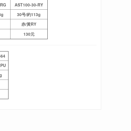
-RG
AST100-30-RY
3g
30号/約113g
赤/黃RY
130元
564
RPU
g