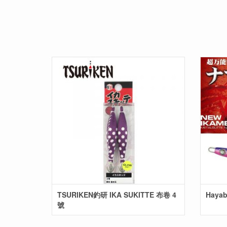
TSURIKEN釣研 IKA SUKITTE 布卷 4
Haya
號