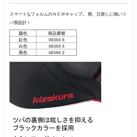
スマートなフォルムのＮＥＷキャップ。 雨、日差しに強いツ
バ長設計！
顏色
商品番號
紅色
08364 8
白色
08365 5
黑色
08366 2