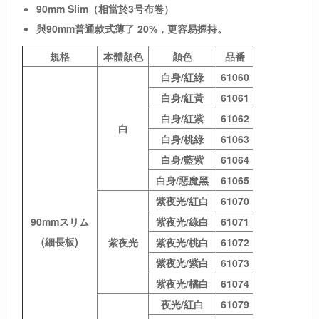
90mm Slim（相當於3号布卷）
與90mm普通款式薄了 20%，更容易握持。
規格
本體顏色
顏色
品番
白身/紅綠
61060
白身/紅黃
61061
白身/紅紫
61062
白
白身/桃綠
61063
白身/藍紫
61064
白身/惡魔黑
61065
紫夜光/紅白
61070
90mmスリム
紫夜光/綠白
61071
(細長板)
紫夜光
紫夜光/桃白
61072
紫夜光/紫白
61073
紫夜光/橘白
61074
夜光/紅白
61079