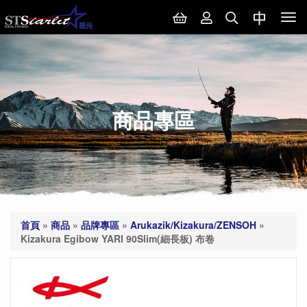
Tog
nav
商品專區
首頁
»
商品
»
品牌專區
»
Arukazik/Kizakura/ZENSOH
»
Kizakura Egibow YARI 90Slim(細長板) 布卷