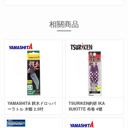
相關商品
YAMASHITA 餌木ドロッパ
TSURIKEN釣研 IKA
ーラトル 木蝦 2.5吋
SUKITTE 布卷 4號