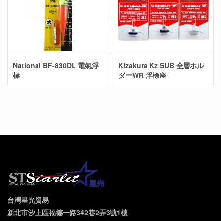
National BF-830DL 電氣浮
Kizakura Kz SUB 全層ホル
標
ダーWR 浮標座
台灣星光貿易
新北市汐止區福德一路342巷2弄3號1樓