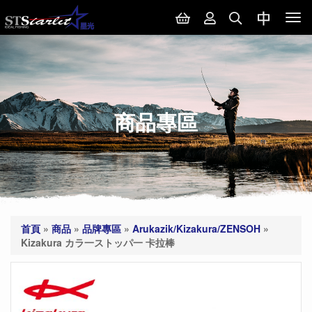
Tog
nav
商品專區
首頁
»
商品
»
品牌專區
»
Arukazik/Kizakura/ZENSOH
»
Kizakura カラ一ストッパ一 卡拉棒