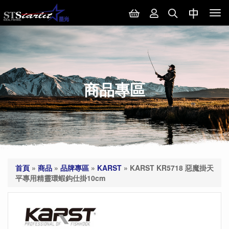
Tog
nav
商品專區
首頁
»
商品
»
品牌專區
»
KARST
»
KARST KR5718 惡魔掛天
平專用精靈環蝦鈎仕掛10cm