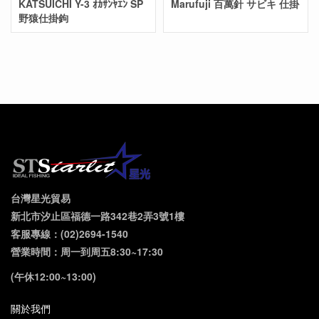
KATSUICHI Y-3 ｵｶｻﾝﾔｴﾝ SP
Marufuji 百萬針 サビキ 仕掛
野猿仕掛鉤
台灣星光貿易
新北市汐止區福德一路342巷2弄3號1樓
客服專線：(02)2694-1540
營業時間：周一到周五8:30~17:30
(午休12:00~13:00)
關於我們