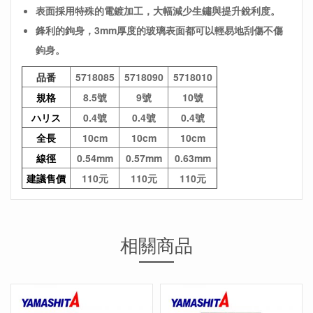
表面採用特殊的電鍍加工，大幅減少生鏽與提升銳利度。
鋒利的鉤身，3mm厚度的玻璃表面都可以輕易地刮傷不傷
鉤身。
品番
5718085
5718090
5718010
規格
8.5號
9號
10號
ハリス
0.4號
0.4號
0.4號
全長
10cm
10cm
10cm
線徑
0.54mm
0.57mm
0.63mm
建議售價
110元
110元
110元
相關商品