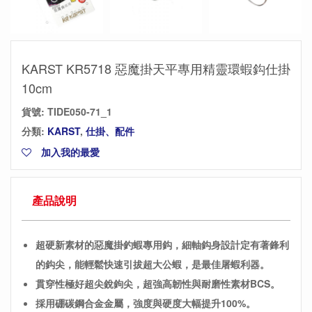
KARST KR5718 惡魔掛天平專用精靈環蝦鈎仕掛
10cm
貨號:
TIDE050-71_1
分類:
KARST
,
仕掛、配件
加入我的最愛
產品說明
超硬新素材的惡魔掛釣蝦專用鈎，細軸鈎身設計定有著鋒利
的鈎尖，能輕鬆快速引拔超大公蝦，是最佳屠蝦利器。
貫穿性極好超尖銳鉤尖，超強高韌性與耐磨性素材BCS。
採用硼碳鋼合金金屬，強度與硬度大幅提升100%。