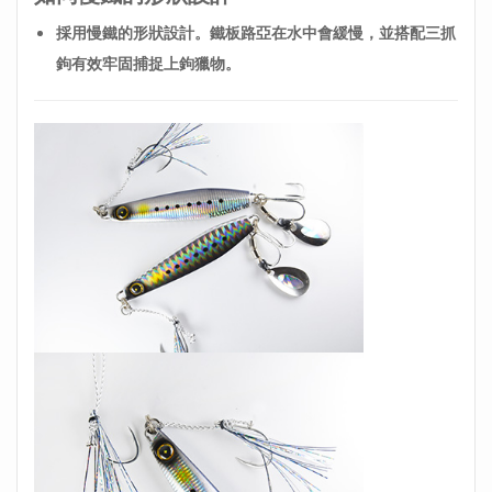
採用慢鐵的形狀設計。鐵板路亞在水中會
緩慢，並搭配三抓
鉤有效牢固捕捉上鉤獵物。