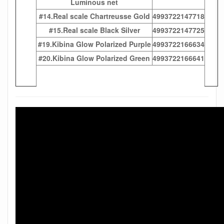
Luminous net
#14.Real scale Chartreusse Gold
4993722147718
#15.Real scale Black Silver
4993722147725
#19.Kibina Glow Polarized Purple
4993722166634
#20.Kibina Glow Polarized Green
4993722166641