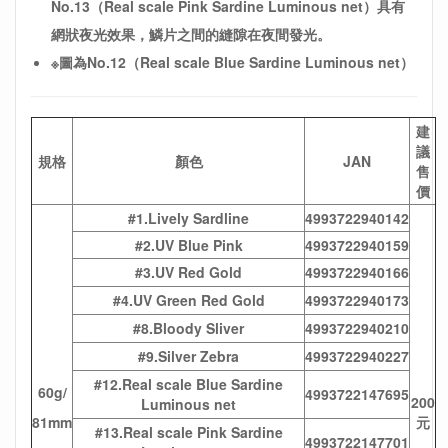
No.13（Real scale Pink Sardine Luminous net）具有
網狀夜光效果，鱗片之間的縫隙在夜間發光。
※圖為No.12
（Real scale Blue Sardine Luminous net）
建
議
規格
顏色
JAN
售
價
#1.Lively Sardline
4993722940142
#2.UV Blue Pink
4993722940159
#3.UV Red Gold
4993722940166
#4.UV Green Red Gold
4993722940173
#8.Bloody Sliver
4993722940210
#9.Silver Zebra
4993722940227
#12.Real scale Blue Sardine
60g/
4993722147695
200
Luminous net
81mm
元
#13.Real scale Pink Sardine
4993722147701