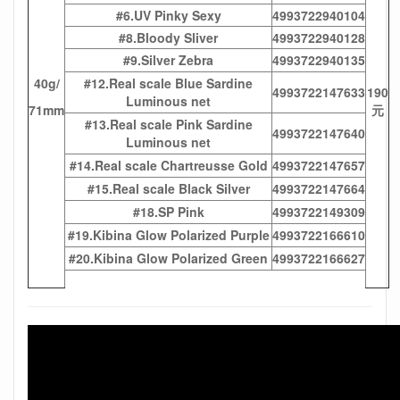
#6.UV Pinky Sexy
4993722940104
#8.Bloody Sliver
4993722940128
#9.Silver Zebra
4993722940135
40g/
#12.Real scale Blue Sardine
4993722147633
190
Luminous net
71mm
元
#13.Real scale Pink Sardine
4993722147640
Luminous net
#14.Real scale Chartreusse Gold
4993722147657
#15.Real scale Black Silver
4993722147664
#18.SP Pink
4993722149309
#19.Kibina Glow Polarized Purple
4993722166610
#20.Kibina Glow Polarized Green
4993722166627