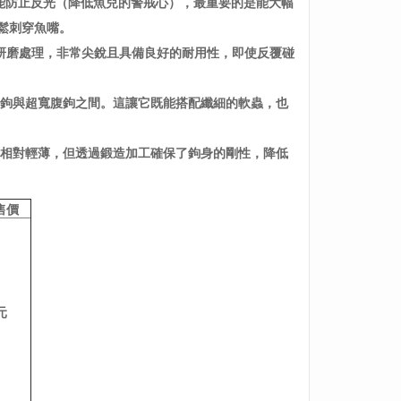
僅能防止反光（降低魚兒的警戒心），最重要的是能大幅
鬆刺穿魚嘴。
特殊的研磨處理，非常尖銳且具備良好的耐用性，即使反覆碰
腹鉤與超寬腹鉤之間。這讓它既能搭配纖細的軟蟲，也
得相對輕薄，但透過鍛造加工確保了鉤身的剛性，降低
售價
元