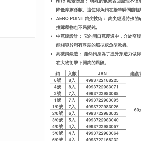
NRB 氟素塗層： 特殊的氟素表面處理不
降低摩擦係數。這使得魚鉤在揚竿瞬間能輕
AERO POINT 鉤尖技術： 鉤尖經過
撞障礙物也不易變鈍。
中寬腹設計： 它的開口寬度適中，介於窄
能相容於稍有厚度的蝦型或魚型軟蟲。
高碳鋼鍛造： 雖然鉤身為了提升穿透力做
在大物衝擊下開鉤的風險。
鈎
入數
JAN
建議
6號
8入
4993722168225
4號
8入
4993722983071
2號
7入
4993722983088
1號
7入
4993722983095
1/0號
7入
4993722983026
60
2/0號
6入
4993722983033
3/0號
5入
4993722983040
4/0號
4入
4993722983057
5/0號
4入
4993722983064
6/0號
4入
4993722168232