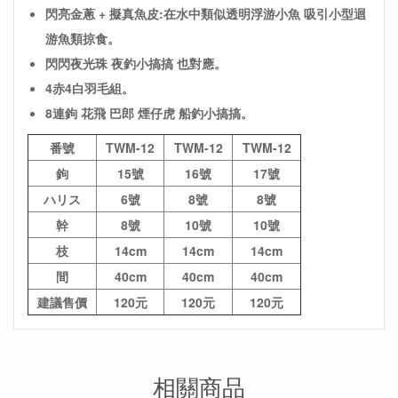
閃亮金蔥 + 擬真魚皮:在水中類似透明浮游小魚 吸引小型迴
游魚類掠食。
閃閃夜光珠 夜釣小搞搞 也對應。
4赤4白羽毛組。
8連鉤 花飛 巴郎 煙仔虎 船釣小搞搞。
番號
TWM-12
TWM-12
TWM-12
鉤
15號
16號
17號
ハリス
6號
8號
8號
幹
8號
10號
10號
枝
14cm
14cm
14cm
間
40cm
40cm
40cm
建議售價
120元
120元
120元
相關商品