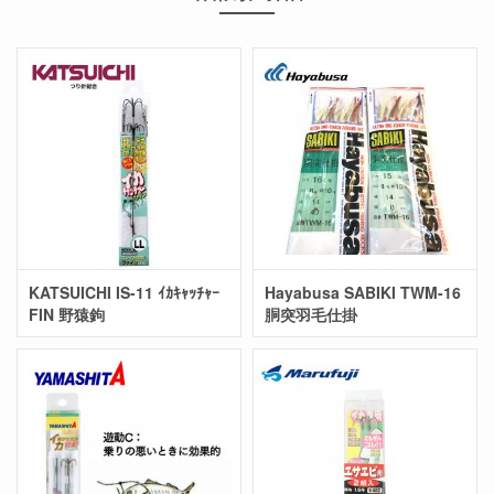
KATSUICHI IS-11 ｲｶｷｬｯﾁｬｰ
Hayabusa SABIKI TWM-16
FIN 野猿鉤
胴突羽毛仕掛