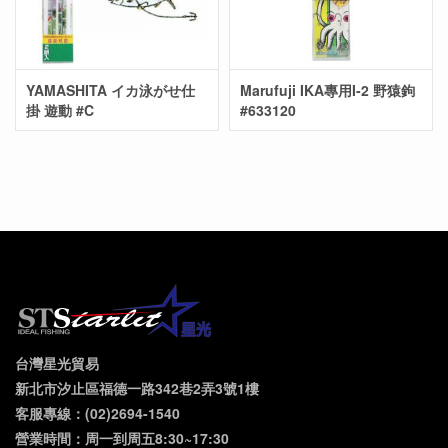
YAMASHITA イカ泳がせ仕
Marufuji IKA專用I-2 野猿鉤
掛 遊動 #C
#633120
台灣星光貿易
新北市汐止區福德一路342巷2弄3號1樓
客服專線：(02)2694-1540
營業時間：周一到周五8:30~17:30