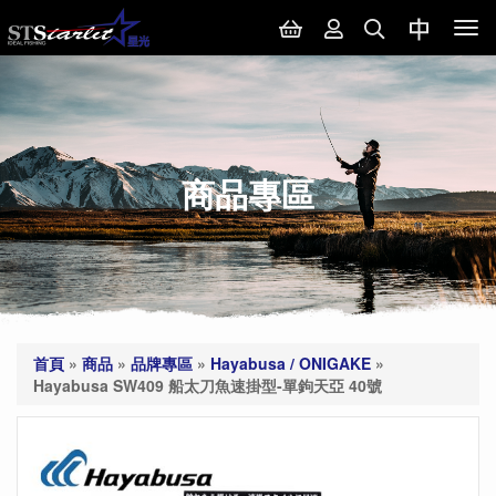
Tog
nav
商品專區
首頁
»
商品
»
品牌專區
»
Hayabusa / ONIGAKE
»
Hayabusa SW409 船太刀魚速掛型-單鉤天亞 40號