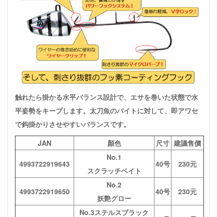
触れたら掛かる水平バランス設計で、エサを巻いた状態で水
平姿勢をキープします。太刀魚のバイトに対して、即アワセ
で鈎掛かりさせやすいバランスです。
JAN
顏色
尺寸
建議售價
No.1
4993722919643
40号
230元
スクラッチベイト
No.2
4993722919650
40号
230元
妖艶グロー
No.3ステルスブラック