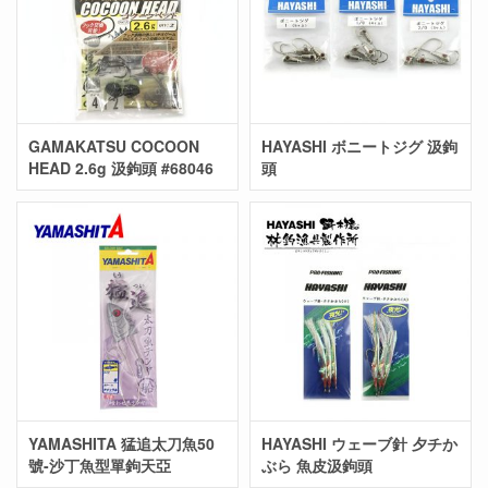
GAMAKATSU COCOON
HAYASHI ボニートジグ 汲鉤
HEAD 2.6g 汲鉤頭 #68046
頭
YAMASHITA 猛追太刀魚50
HAYASHI ウェーブ針 夕チか
號-沙丁魚型單鉤天亞
ぶら 魚皮汲鉤頭