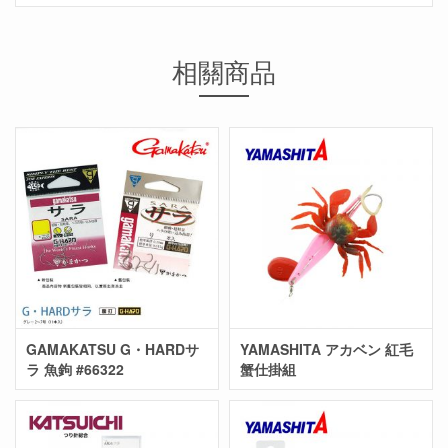
相關商品
GAMAKATSU G・HARDサ
YAMASHITA アカベン 紅毛
ラ 魚鉤 #66322
蟹仕掛組