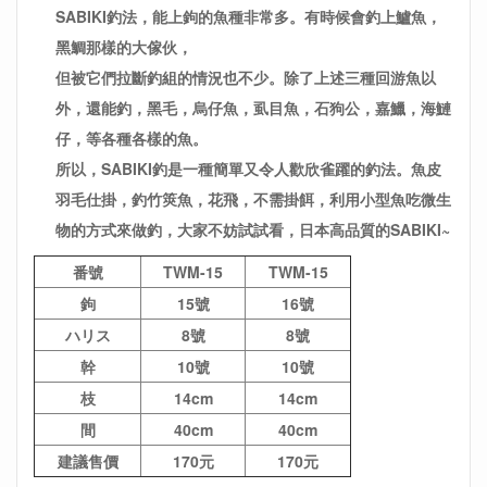
SABIKI釣法，能上鉤的魚種非常多。有時候會釣上鱸魚，
黑鯛那樣的大傢伙，
但被它們拉斷釣組的情況也不少。除了上述三種回游魚以
外，還能釣，黑毛，烏仔魚，虱目魚，石狗公，嘉鱲，海鰱
仔，等各種各樣的魚。
所以，SABIKI釣是一種簡單又令人歡欣雀躍的釣法。魚皮
羽毛仕掛，釣竹筴魚，花飛，不需掛餌，利用小型魚吃微生
物的方式來做釣，大家不妨試試看，日本高品質的SABIKI~
番號
TWM-15
TWM-15
鉤
15號
16號
ハリス
8號
8號
幹
10號
10號
枝
14cm
14cm
間
40cm
40cm
建議售價
170元
170元