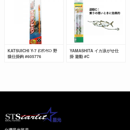
KATSUICHI Y-7 ｵｺｻﾝﾔｴﾝ 野
YAMASHITA イカ泳がせ仕
猿仕掛鉤 #605776
掛 遊動 #C
台灣星光貿易