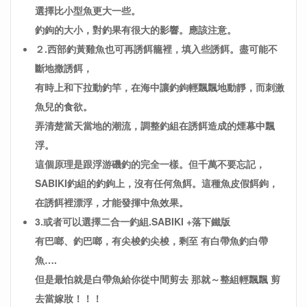
選擇比小型魚更大一些。
釣鉤的大小，對釣果有很大的影響。應該注意。
２.西部釣黃雞魚也可再誘餌籠裡，填入些誘餌。盡可能不
斷地撒誘餌，
有時上和下拉動釣竿，在海中讓釣鉤輕飄飄地動靜，而刺激
魚兒的食欲。
弄清楚當天當地的潮流，調整釣組在誘餌造成的煙幕中飄
浮。
這個原理是跟浮游磯釣的完全一樣。但千萬不要忘記，
SABIKI釣組的釣鉤上，沒有任何魚餌。這種魚皮假餌鉤，
在誘餌裡漂浮，才能發揮中魚效果。
3.或者可以選擇二合一釣組.SABIKI +落下鐵版
有巴啷、釣巴啷，有尖梭釣尖梭，剩至 有白帶魚釣白帶
魚….
但是最怕就是白帶魚給你從中間剪去 那就～整組輕飄飄 剪
去當嫁妝！！！