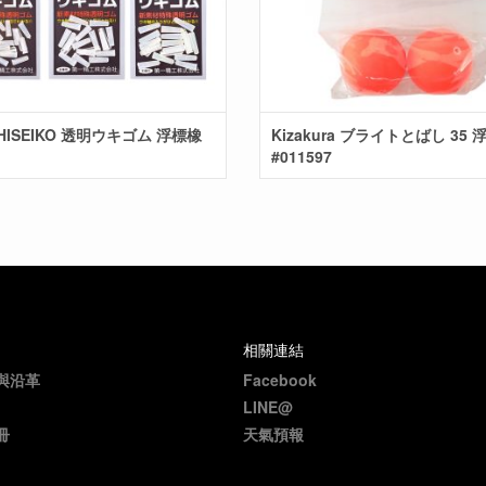
CHISEIKO 透明ウキゴム 浮標橡
Kizakura ブライトとばし 35 
#011597
相關連結
與沿革
Facebook
LINE@
冊
天氣預報