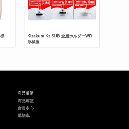
浮標
Kizakura Kz SUB 全層ホルダーWR
浮標座
商品選購
商品專區
會員中心
購物車