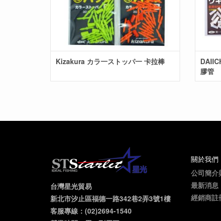
Kizakura カラ一ストッパ一 卡拉棒
DAII
膠管
關於我們
公司簡介
最新消息
台灣星光貿易
經銷商註
新北市汐止區福德一路342巷2弄3號1樓
客服專線：(02)2694-1540