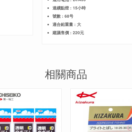
連續點燈 : 15小時
號數 : 68号
適合鉛重量 : 大
建議售價 : 220元
相關商品