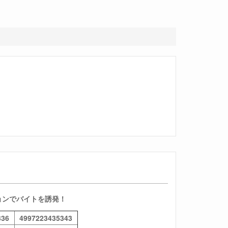
ョンでバイトを誘発！
336
4997223435343