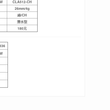
IW
CLA512-CH
26mm/4g
綠/CH
潛水型
180元
336
IW