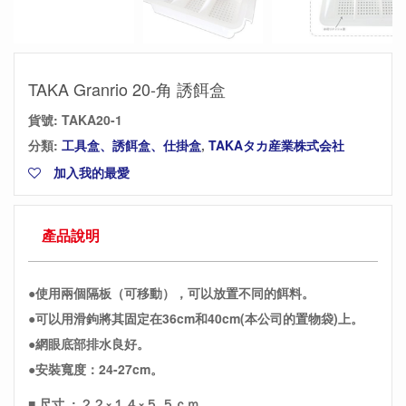
TAKA Granrio 20-角 誘餌盒
貨號:
TAKA20-1
分類:
工具盒、誘餌盒、仕掛盒
,
TAKAタカ産業株式会社
加入我的最愛
產品說明
●使用兩個隔板（可移動），可以放置不同的餌料。
●可以用滑鉤將其固定在36cm和40cm(本公司的置物袋)上。
●網眼底部排水良好。
●安裝寬度：24-27cm。
■ 尺寸 : ２２×１４×５.５ｃｍ