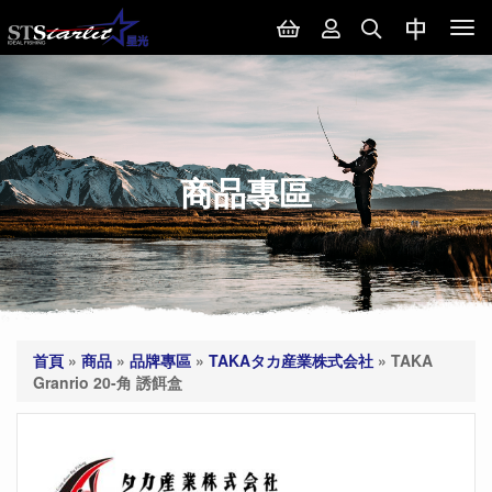
Tog
nav
商品專區
首頁
»
商品
»
品牌專區
»
TAKAタカ産業株式会社
»
TAKA
Granrio 20-角 誘餌盒