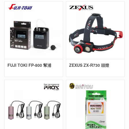
FUJI TOKI FP-800 幫浦
ZEXUS ZX-R730 頭燈