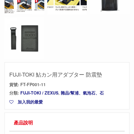
FUJI-TOKI 鮎カン用アダプター 防震墊
貨號:
FT-FP001-11
分類:
FUJI-TOKI / ZEXUS
,
雜品/幫浦、氣泡石、石
加入我的最愛
產品說明