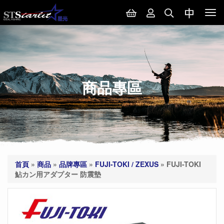
Tog
nav
商品專區
首頁
»
商品
»
品牌專區
»
FUJI-TOKI / ZEXUS
»
FUJI-TOKI
鮎カン用アダプター 防震墊