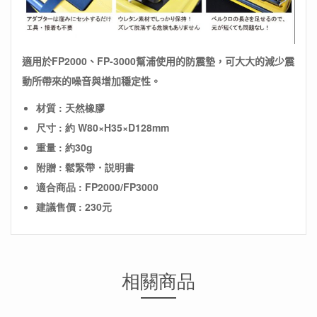
適用於FP2000、FP-3000幫浦使用的防震墊，可大大的減少震
動所帶來的噪音與增加穩定性。
材質 : 天然橡膠
尺寸 : 約 W80×H35×D128mm
重量 : 約30g
附贈 : 鬆緊帶・説明書
適合商品 : FP2000/FP3000
建議售價 : 230元
相關商品