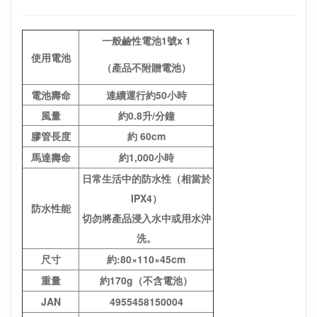
一般鹼性電池1號x 1
使用電池
（產品不附贈電池）
電池壽命
連續運行約50小時
風量
約0.8升/分鐘
膠管長度
約 60cm
馬達壽命
約1,000小時
日常生活中的防水性（相當於
IPX4）
防水性能
切勿將產品浸入水中或用水沖
洗。
尺寸
約:80×110×45cm
重量
約170g（不含電池）
JAN
4955458150004