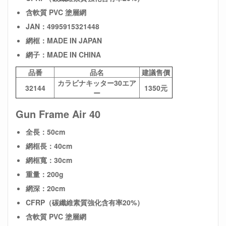
含軟質 PVC 塗層網
JAN：4995915321448
網框：MADE IN JAPAN
網子：MADE IN CHINA
品番
品名
建議售價
カラビナキッター30エア
32144
1350元
ー
Gun Frame Air 40
全長：50cm
網框長：40cm
網框寬：30cm
重量：200g
網深：20cm
CFRP（碳纖維素質強化含有率20%）
含軟質 PVC 塗層網