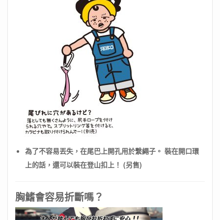
為了不容易丟失，在尾巴上開孔用於繫繩子。 裝在開口環
上的話，還可以裝在登山扣上！ (另售)
胸鰭會容易折斷嗎？