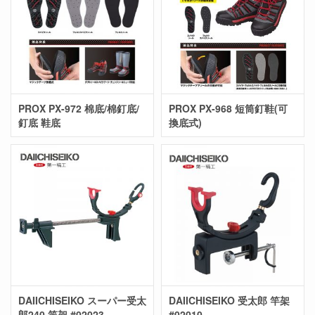
PROX PX-972 棉底/棉釘底/
PROX PX-968 短筒釘鞋(可
釘底 鞋底
換底式)
DAIICHISEIKO スーパー受太
DAIICHISEIKO 受太郎 竿架
郎240 竿架 #02023
#02010