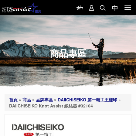
Tog
nav
商品專區
首頁
»
商品
»
品牌專區
»
DAIICHISEIKO 第一精工王樣印
»
DAIICHISEIKO Knot Assist 線結器 #32104