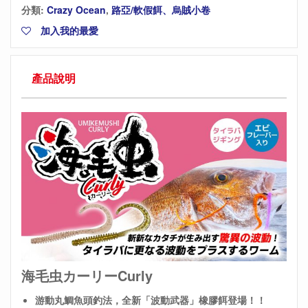
分類:
Crazy Ocean
,
路亞/軟假餌、烏賊小卷
加入我的最愛
產品說明
海毛虫カーリーCurly
游動丸鯛魚頭釣法，全新「波動武器」橡膠餌登場！！