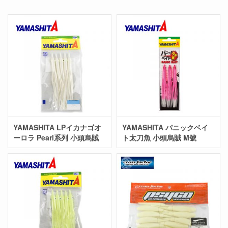
YAMASHITA LPイカナゴオ
YAMASHITA パニックベイ
ーロラ Pearl系列 小頭烏賊
ト太刀魚 小頭烏賊 M號