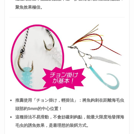
聚魚效果極佳。
推薦使用「チョン掛け，輕掛法」：將魚鉤刺在距離海毛虫
頭部約5mm的中心位置！
這種掛法不易滑動，不會妨礙刺鉤點，能最大限度地發揮海
毛虫的誘魚效果，是最理想的裝餌方式。