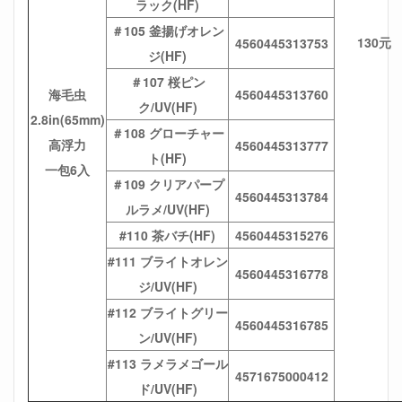
ラック(HF)
＃105 釜揚げオレン
130元
4560445313753
ジ(HF)
＃107 桜ピン
海毛虫
4560445313760
ク/UV(HF)
2.8in(65mm)
＃108 グローチャー
高浮力
4560445313777
ト(HF)
一包6入
＃109 クリアパープ
4560445313784
ルラメ/UV(HF)
#110 茶バチ(HF)
4560445315276
#111 ブライトオレン
4560445316778
ジ/UV(HF)
#112 ブライトグリー
4560445316785
ン/UV(HF)
#113 ラメラメゴール
4571675000412
ド/UV(HF)