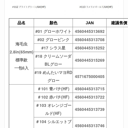
品名
顏色
建議售價
JAN
#01 グローホワイト
4560445313692
#02 グローピンク
4560445313708
海毛虫
#17 シラス星
4560445315252
2.8in(65mm)
#18 クリームソーダ
標準款
4560445315269
BLグロー
一包6入
#19 めんたいマヨRD
4571675000405
グロー
＃101 青バチ(HF)
4560445313715
＃102 赤バチ(HF)
4560445313722
＃103 オレンジゴー
4560445313739
ルド(HF)
＃104 シルエットブ
4560445313746