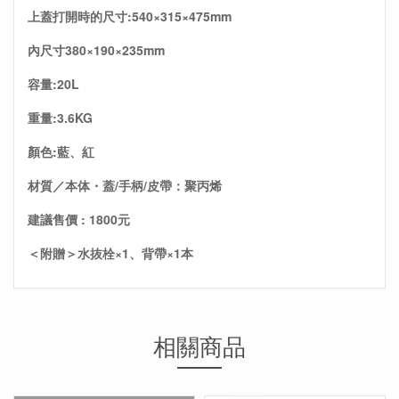
上蓋打開時的尺寸:540×315×475mm
內尺寸380×190×235mm
容量:20L
重量:3.6KG
顏色:藍、紅
材質／本体・蓋/手柄/皮帶：聚丙烯
建議售價 : 1800元
＜附贈＞水抜栓×1、背帶×1本
相關商品