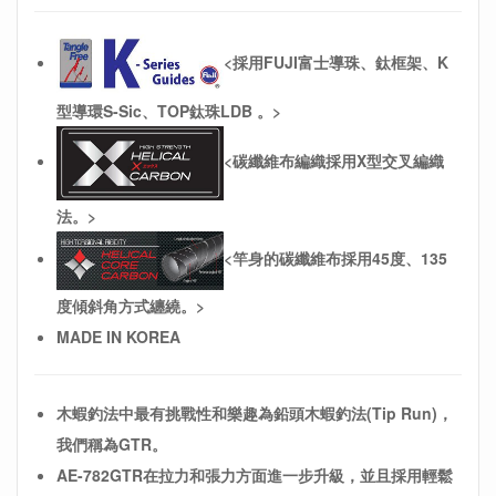
<採用FUJI富士導珠、鈦框架、K
型導環S-Sic、TOP鈦珠LDB 。>
<碳纖維布編織採用X型交叉編織
法。>
<竿身的碳纖維布採用45度、135
度傾斜角方式纏繞。>
MADE IN KOREA
木蝦釣法中最有挑戰性和樂趣為鉛頭木蝦釣法(Tip Run)，
我們稱為
GTR。
AE-782GTR
在拉力和張力方面進一步升級，並且採用輕鬆