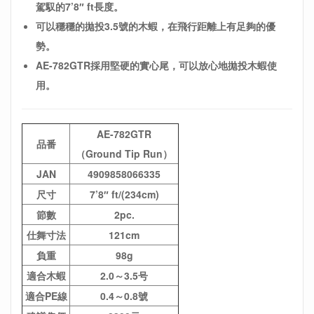
駕馭的7’8″ ft長度。
可以穩穩的拋投3.5號的木蝦，在飛行距離上有足夠的優
勢。
AE-782GTR採用堅硬的實心尾，可以放心地拋投木蝦使
用。
AE-782GTR
品番
（Ground Tip Run）
JAN
4909858066335
尺寸
7’8″ ft/(234cm)
節數
2pc.
仕舞寸法
121cm
負重
98g
適合木蝦
2.0～3.5号
適合PE線
0.4～0.8號