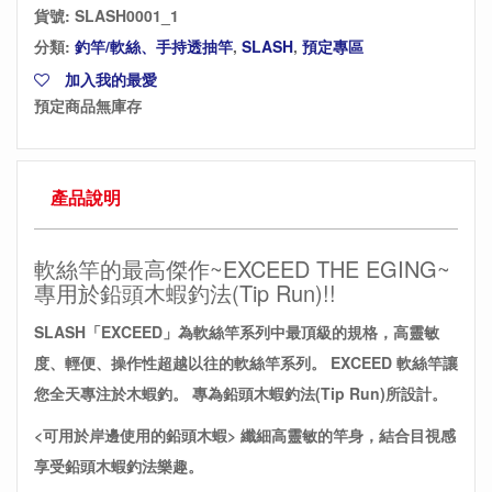
貨號:
SLASH0001_1
分類:
釣竿/軟絲、手持透抽竿
,
SLASH
,
預定專區
加入我的最愛
預定商品無庫存
產品說明
軟絲竿的最高傑作~EXCEED THE EGING~
專用於鉛頭木蝦釣法(Tip Run)!!
SLASH「EXCEED」為軟絲竿系列中最頂級的規格，高
靈敏
度、輕便、操作性超越以往的軟絲竿系列
。
EXCEED 軟絲竿讓
您全天專注於木蝦釣
。
專為
鉛頭木蝦釣法(Tip Run)所設計。
<可用於岸邊使用的
鉛頭木蝦
>
纖細高靈敏的竿身，結合目視感
享受鉛頭木蝦釣法樂趣。