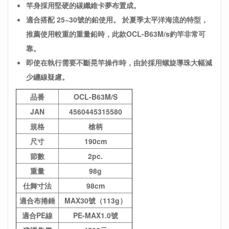
竿身採用堅硬的碳纖維卡夢布置成。
適合搭配 25~30號的鉛使用。
於夏季太平洋海流的特型，
推薦使用較重的重量鉛時，此款OCL-B63M/s釣竿非常可
靠。
即使在執行需要不斷晃竿操作時，由於採用螺旋導珠大幅減
少纏線疑慮。
品番
OCL-B63M/S
JAN
4560445315580
規格
槍柄
尺寸
190cm
節數
2pc.
重量
98g
仕舞寸法
98cm
適合布捲錘
MAX30號（113g）
適合PE線
PE-MAX1.0號