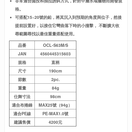
非常適合拋投和抽拉誘餌方式，針對中層水域獵物而開發規
格。
可搭配15~20號的鉛，將其沉入到預期的角度與位子，然後
提前設置好，以接住它彎曲落下時的小撞擊，
不斷擴大收
尋
範圍尋找
以最佳重量搭配使用。
品番
OCL-S63M/S
JAN
4560445315603
規格
直柄
尺寸
190cm
節數
2pc.
重量
84g
仕舞寸法
98cm
適合布捲錘
MAX25號（94g）
適合PE線
PE-MAX1.0號
建議售價
4200元