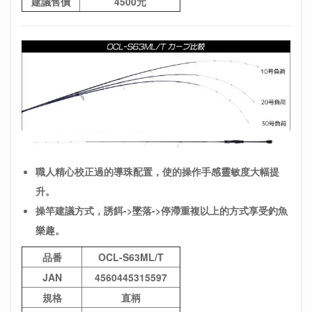
建議售價
4500元
職人精心校正過的導珠配置，使的操作手感靈敏度大幅提
升。
操竿
建議方式，誘餌->墜落->停滯重複以上的方式享受釣魚
樂趣。
品番
OCL-S63ML/T
JAN
4560445315597
規格
直柄