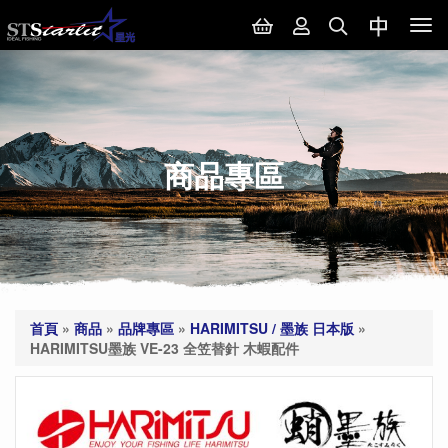
Tog
nav
商品專區
首頁
»
商品
»
品牌專區
»
HARIMITSU / 墨族 日本版
»
HARIMITSU墨族 VE-23 全笠替針 木蝦配件