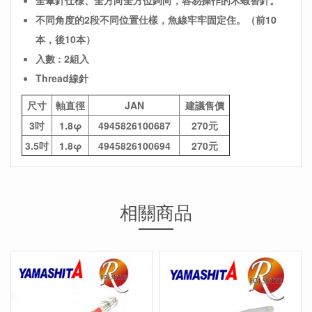
全傘針仕様、全方向全方位鉤向，容易操作的木蝦替針。
不同角度的2段不同位置仕樣，魚線牢牢固定住。（前10
本，後10本）
入數 : 2組入
Thread線針
尺寸
軸直徑
JAN
建議售價
3吋
1.8φ
4945826100687
270元
3.5吋
1.8φ
4945826100694
270元
相關商品