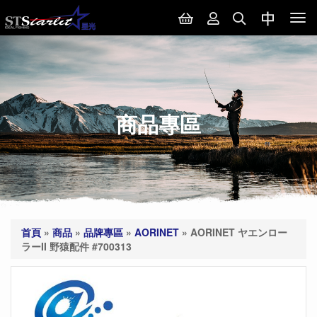
Tog
nav
商品專區
首頁
»
商品
»
品牌專區
»
AORINET
»
AORINET ヤエンロー
ラーII 野猿配件 #700313