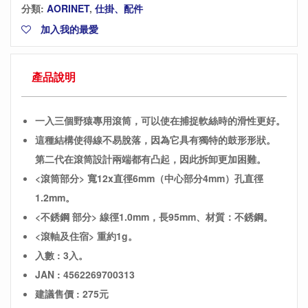
分類:
AORINET
,
仕掛、配件
加入我的最愛
產品說明
一入三個野猿專用滾筒，可以使在捕捉軟絲時的滑性更好。
這種結構使得線不易脫落，因為它具有獨特的鼓形形狀。
第二代在滾筒設計兩端都有凸起，因此拆卸更加困難。
<滾筒部分>
寬12x直徑6mm（中心部分4mm）
孔直徑
1.2mm。
<不銹鋼 部分>
線徑1.0mm，長95mm、
材質：不銹鋼。
<滾軸及住宿>
重約1g。
入數 : 3入。
JAN : 4562269700313
建議售價 : 275元