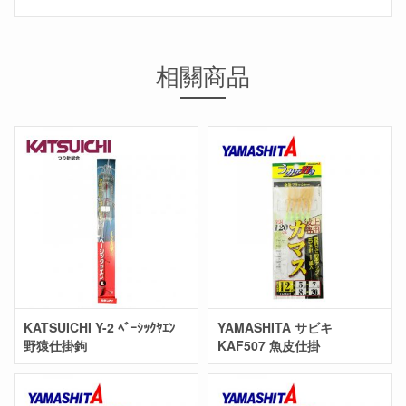
相關商品
KATSUICHI Y-2 ﾍﾞｰｼｯｸﾔｴﾝ
YAMASHITA サビキ
野猿仕掛鉤
KAF507 魚皮仕掛