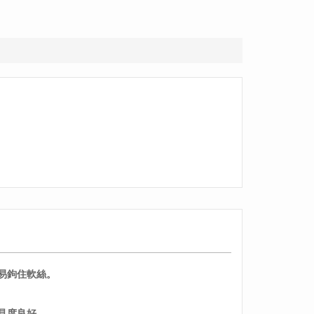
易鉤住軟絲。
見度良好。