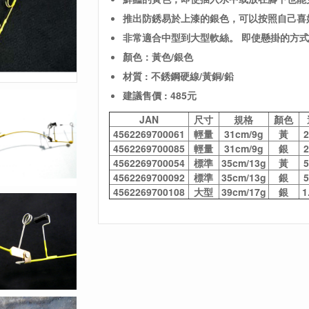
推出
防銹易於上漆的銀色，可以按照自己喜
非常適合中型到大型軟絲。 即使懸掛的方
顏色：黃色/銀色
材質 : 不銹鋼硬線/黃銅/鉛
建議售價 : 485元
JAN
尺寸
規格
顏色
4562269700061
輕量
31cm/9g
黃
2
4562269700085
輕量
31cm/9g
銀
2
4562269700054
標準
35cm/13g
黃
5
4562269700092
標準
35cm/13g
銀
5
4562269700108
大型
39cm/17g
銀
1