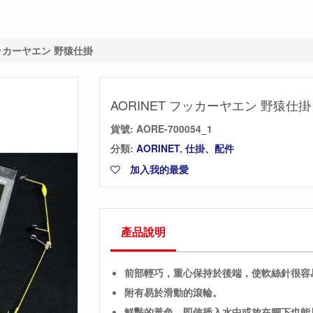
フッカーヤエン 野猿仕掛
AORINET フッカーヤエン 野猿仕掛
貨號:
AORE-700054_1
分類:
AORINET
,
仕掛、配件
加入我的最愛
產品說明
前部輕巧，重心保持於後端，使軟絲針很容
附有易於滑動的滾輪。
鮮豔的黃色，即使插入水中或放在腳下也能