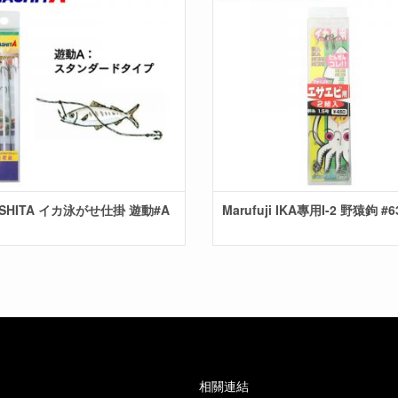
SHITA イカ泳がせ仕掛 遊動#A
Marufuji IKA專用I-2 野猿鉤 #6
相關連結