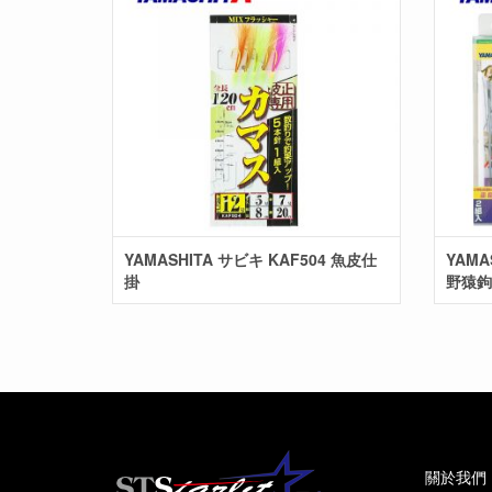
YAMASHITA サビキ KAF504 魚皮仕
YAMA
掛
野猿鉤
關於我們