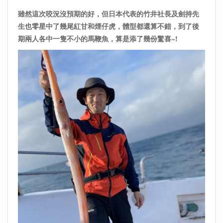
雖然這次咬況沒預期的好，但日本代表的竹井社長及劍持先
生也零星中了幾尾紅甘和煙仔虎，體型都還算不錯，到了後
期兩人各中一隻不小的馬鞭魚，算是添了幾份驚喜~!