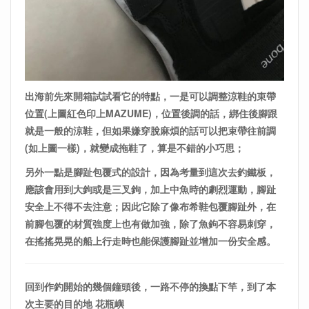
出海前先來開箱試試看它的特點，一是可以調整涼鞋的束帶
位置(上圖紅色印上MAZUME)，位置後調的話，綁住後腳跟
就是一般的涼鞋，但如果嫌穿脫麻煩的話可以把束帶往前調
(如上圖一樣)，就變成拖鞋了，算是不錯的小巧思；
另外一點是腳趾包覆式的設計，因為考量到這次去釣鐵板，
應該會用到大鉤或是三叉鉤，加上中魚時的劇烈運動，腳趾
安全上不得不去注意；因此它除了像布希鞋包覆腳趾外，在
前腳包覆的材質強度上也有做加強，除了魚鉤不容易刺穿，
在搖搖晃晃的船上行走時也能保護腳趾並增加一份安全感。
回到作釣開始的幾個鐘頭後，一路不停的換點下竿，到了本
次主要的目的地 花瓶嶼