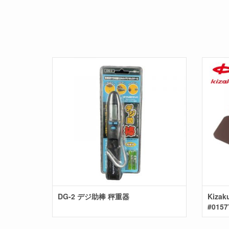
DG-2 デジ助棒 秤重器
Kiza
#0157